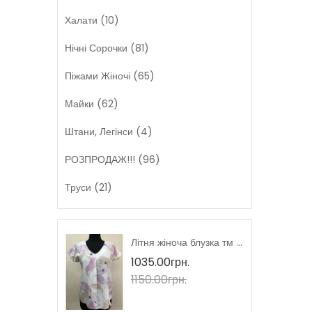
Халати (10)
Нічні Сорочки (81)
Піжами Жіночі (65)
Майки (62)
Штани, Легінси (4)
РОЗПРОДАЖ!!! (96)
Труси (21)
Літня жіноча блузка короткий рукав тмM.Hajdan, Польща
Літня жіноча блузка тм M.Hajdan, Польща
1035.00грн.
1150.00грн.