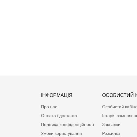
965.00грн.
Чоловіча бавовняна піжама шорти тмRegina, Польща
965.00грн.
ІНФОРМАЦІЯ
ОСОБИСТИЙ К
Про нас
Особистий кабін
Оплата і доставка
Історія замовлен
Політика конфіденційності
Закладки
Умови користування
Розсилка