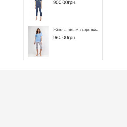
900.00грн.
Жіночий домашній костюм тмRegina, Польща
Жіноча піжама короткий рукав тмRegina, Польща
980.00грн.