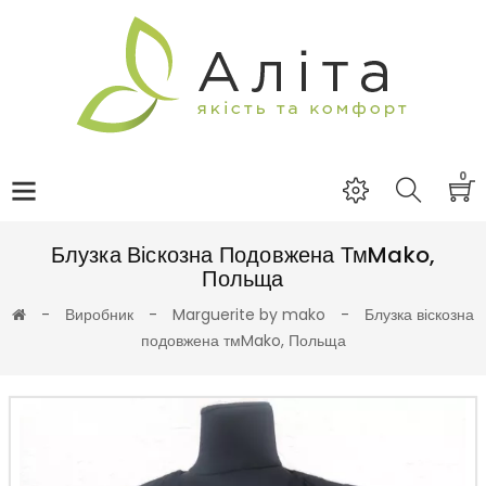
0
Блузка Віскозна Подовжена ТмMako,
Польща
Виробник
Marguerite by mako
Блузка віскозна
подовжена тмMako, Польща