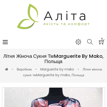
0
Літня Жіноча Сукня ТмMarguerite By Mako,
Польща
Виробник
Marguerite by mako
Літня жіноча
сукня тмMarguerite by mako, Польща