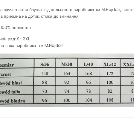
та зручна літня блузка від польського виробника тм М.Hajdan, вигото
а приємна на дотик, стійка до зминання.
 100% поліестер
ний ряд: S- 3XL
на сітка виробника тм M.Hajdan
Чоловіча бавовняна піжама шорти тмRegina, Польща
970.00грн.