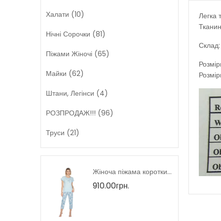
Халати (10)
Легка 
Тканин
Нічні Сорочки (81)
Склад:
Піжами Жіночі (65)
Розмір
Майки (62)
Розмір
Штани, Легінси (4)
РОЗПРОДАЖ!!! (96)
Труси (21)
Літня жіноча блузка тм M.Hajdan, Польща
Жіноча піжама короткий рукав тмRegina, Польща
910.00грн.