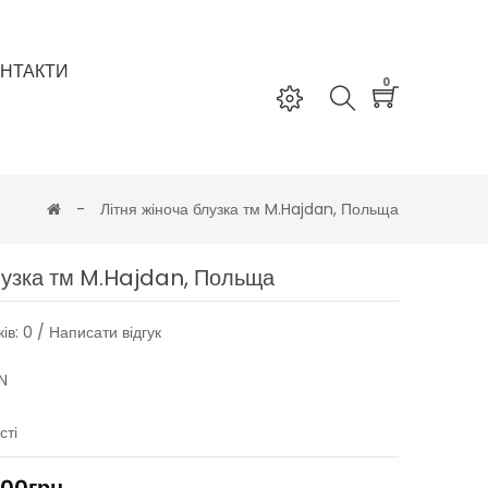
НТАКТИ
0
Літня жіноча блузка тм M.Hajdan, Польща
блузка тм M.Hajdan, Польща
ків: 0
/
Написати відгук
N
сті
.00грн.