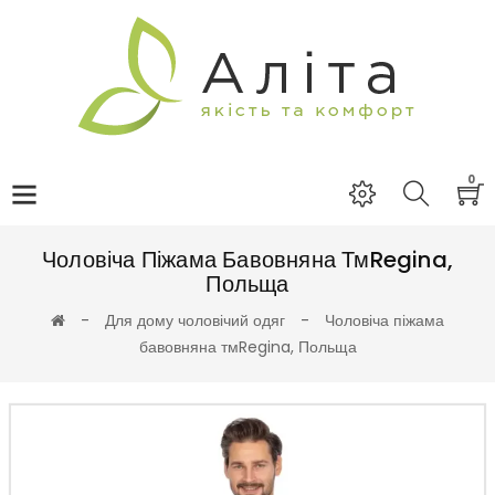
0
Чоловіча Піжама Бавовняна ТмRegina,
Польща
Для дому чоловічий одяг
Чоловіча піжама
бавовняна тмRegina, Польща