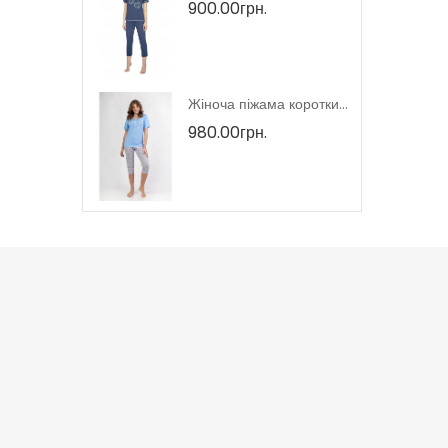
900.00грн.
Жіночий домашній костюм тмRegina, Польща
Жіноча піжама короткий рукав тмRegina, Польща
980.00грн.