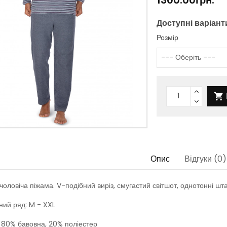
Доступні варіант
Розмір

Опис
Відгуки (0)
чоловіча піжама. V-подібний виріз, смугастий світшот, однотонні шт
ний ряд: M - XXL
 80% бавовна, 20% поліестер