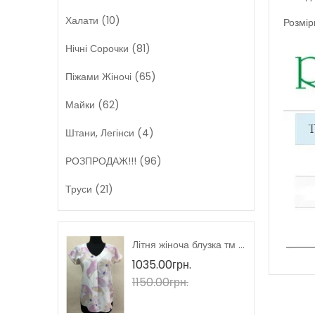
Халати (10)
Розмір
Нічні Сорочки (81)
Піжами Жіночі (65)
Майки (62)
Штани, Легінси (4)
РОЗПРОДАЖ!!! (96)
Труси (21)
Літня жіноча блузка короткий рукав тмM.Hajdan, Польща
Літня жіноча блузка тм M.Hajdan, Польща
1035.00грн.
1150.00грн.