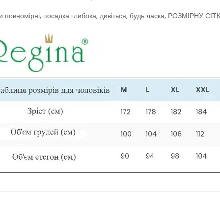
и повномірні, посадка глибока, дивіться, будь ласка, РОЗМІРНУ СІТ
Жіноча піжама короткий рукав тмRegina, Польща
Чоловіча бавовняна піжама 
910.00грн.
970.00грн.