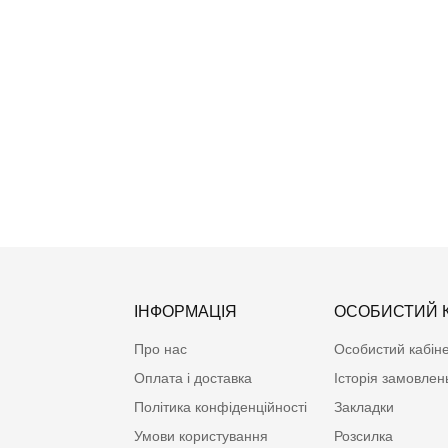
965.00грн.
Чоловіча бавовняна піжама шорти тмRegina, Польща
965.00грн.
ІНФОРМАЦІЯ
ОСОБИСТИЙ К
Про нас
Особистий кабін
Оплата і доставка
Історія замовлен
Політика конфіденційності
Закладки
Умови користування
Розсилка