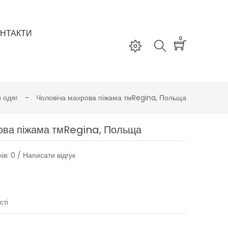
НТАКТИ
0
 одяг
Чоловіча махрова піжама тмRegina, Польща
ова піжама тмRegina, Польща
ків: 0
/
Написати відгук
сті