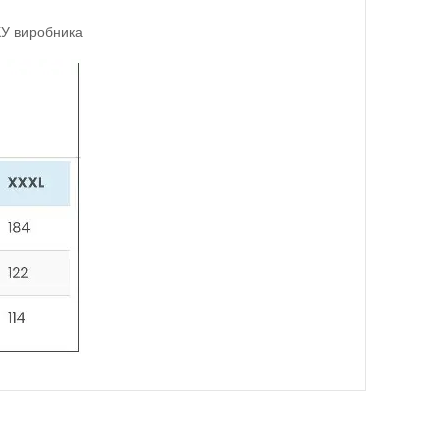
КУ виробника
шорти тмRegina, Польща