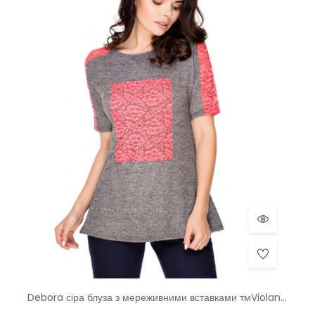
Debora сіра блуза з мереживними вставками тмViolana, Польща