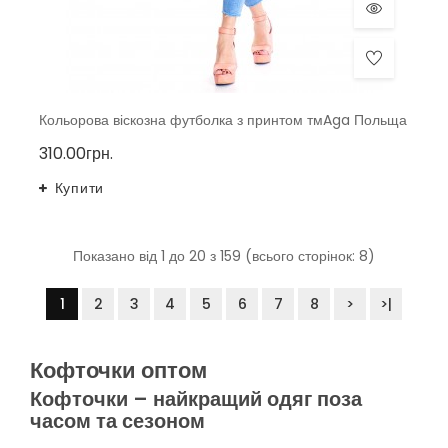
Кольорова віскозна футболка з принтом тмAga Польща
310.00грн.
Купити
Показано від 1 до 20 з 159 (всього сторінок: 8)
1
2
3
4
5
6
7
8
>
>|
Кофточки оптом
Кофточки – найкращий одяг поза
часом та сезоном