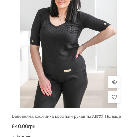
Бавовняна кофтинка короткий рукав тмJustti, Польща
940.00грн.