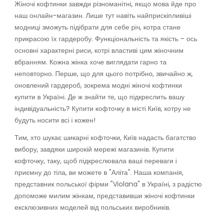
Жіночі кофтинки завжди різноманітні, якщо мова йде про
наш онлайн-магазин. Лише тут навіть найприскіпливіші
модниці зможуть підібрати для себе річ, котра стане
прикрасою їх гардеробу. Функціональність та якість – ось
основні характерні риси, котрі властиві цим жіночним
вбранням. Кожна жінка хоче виглядати гарно та
неповторно. Перше, що для цього потрібно, звичайно ж,
оновлений гардероб, зокрема модні жіночі кофтинки
купити в Україні. Де ж знайти те, що підкреслить вашу
індивідуальність? Купити кофточку в місті Київ, котру не
будуть носити всі і кожен!
Тим, хто шукає шикарні кофточки, Київ надасть багатство
вибору, завдяки широкій мережі магазинів. Купити
кофточку, таку, щоб підкреслювала ваші переваги і
приємну до тіла, ви можете в "Аліта". Наша компанія,
представник польської фірми "Violana" в Україні, з радістю
допоможе милим жінкам, представивши жіночі кофтинки
ексклюзивних моделей від польських виробників.