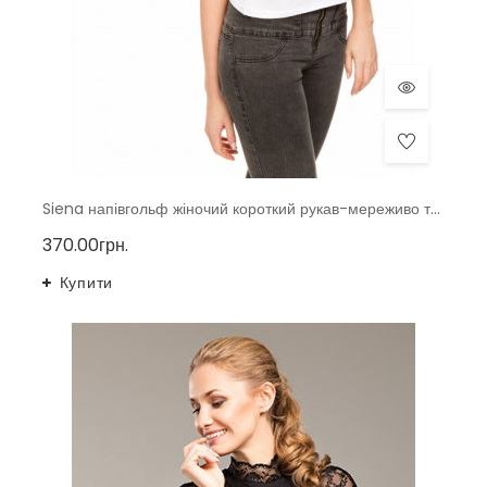
Siena напівгольф жіночий короткий рукав-мереживо тмViolana, Польща
370.00грн.
Купити