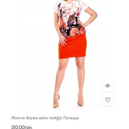
Жіноча блузка квіти тмAga, Польща
310.00грн.