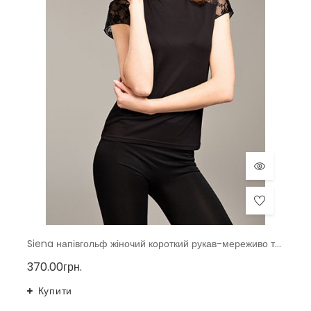
Siena напівгольф жіночий короткий рукав-мереживо тмViolana, Польща
370.00грн.
Купити