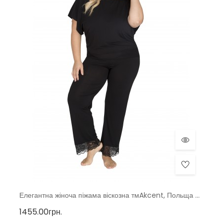
Елегантна жіноча піжама віскозна тмAkcent, Польща р. 50, 52
1455.00грн.