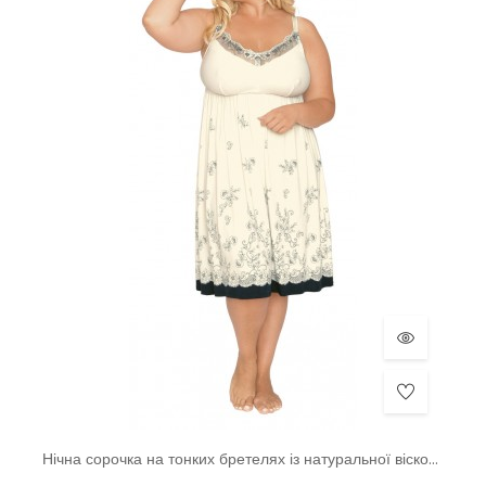
Нічна сорочка на тонких бретелях із натуральної віскозної тканини тмAkcent, Польща р.40-48