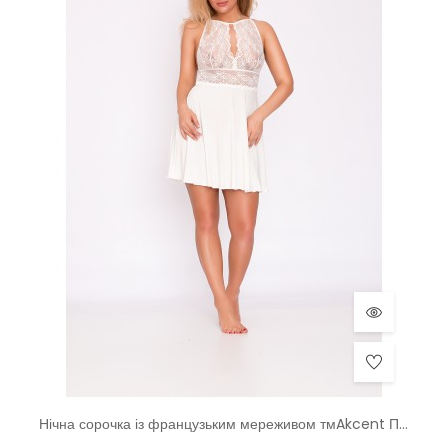
Нічна сорочка із французьким мереживом тмAkcent Польща