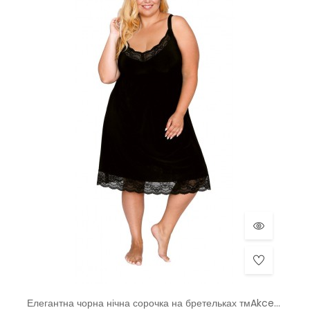
Елегантна чорна нічна сорочка на бретельках тмAkcent, Польща р.40-48