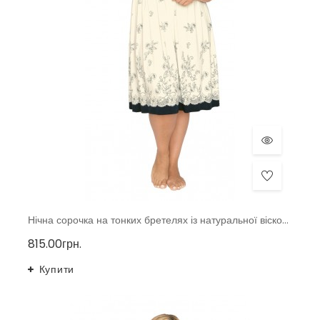
Нічна сорочка на тонких бретелях із натуральної віскозної тканини тмAkcent, Польща р.40-48
815.00грн.
Купити